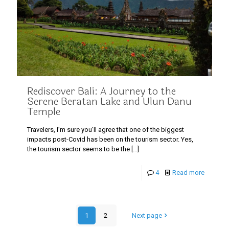
Rediscover Bali: A Journey to the
Serene Beratan Lake and Ulun Danu
Temple
Travelers, I’m sure you’ll agree that one of the biggest
impacts post-Covid has been on the tourism sector. Yes,
the tourism sector seems to be the
[…]
4
Read more
1
2
Next page