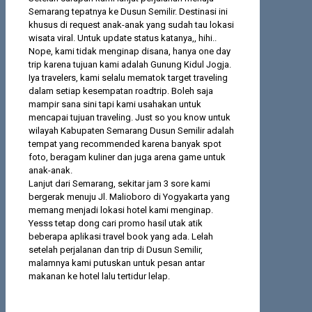
Semarang tepatnya ke Dusun Semilir. Destinasi ini
khusus di request anak-anak yang sudah tau lokasi
wisata viral. Untuk update status katanya,, hihi..
Nope, kami tidak menginap disana, hanya one day
trip karena tujuan kami adalah Gunung Kidul Jogja.
Iya travelers, kami selalu mematok target traveling
dalam setiap kesempatan roadtrip. Boleh saja
mampir sana sini tapi kami usahakan untuk
mencapai tujuan traveling. Just so you know untuk
wilayah Kabupaten Semarang Dusun Semilir adalah
tempat yang recommended karena banyak spot
foto, beragam kuliner dan juga arena game untuk
anak-anak.
Lanjut dari Semarang, sekitar jam 3 sore kami
bergerak menuju Jl. Malioboro di Yogyakarta yang
memang menjadi lokasi hotel kami menginap.
Yesss tetap dong cari promo hasil utak atik
beberapa aplikasi travel book yang ada. Lelah
setelah perjalanan dan trip di Dusun Semilir,
malamnya kami putuskan untuk pesan antar
makanan ke hotel lalu tertidur lelap.