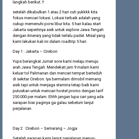
langkah berikut..!!
setelah dikabulkan 1 atau 2 hari cuti yukkkk kita
fokus mencari lokasi. Lokasi terbaik adalah yang
cukup memenuhi porsi libur kita. 5 hari kalau start
Jakarta sepertinya asik untuk explore Jawa Tengah
dengan itinerary yang tidak terlalu padat. Misal yang
kami lakukan kali ini dalam roadtrip 5 hari.
Day 1 : Jakarta – Cirebon
Yups berangkat Jumat sore kami melaju menuju
arah Jawa Tengah. Mendekati jam 9 malam kami
keluar tol Palimanan dan mencari tempat berteduh
di sekitar Cirebon. Iya bermalam dimobil memang
asik tapi untuk menjaga stamina tetap baik kami
putuskan untuk mencari hostel promo dengan tarif
250.000 per malam. Ehhh jangan lupa cari yang ada
sarapan biar paginya ga galau sebelum lanjut
perjalanan
Day 2 : Cirebon – Semarang – Jogja
Setelah sarapan kami lanjut perjalanan menuju