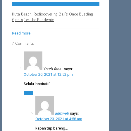
Kuta Beach: Rediscovering Bali’s Once Bustling
Gem After the Pandemic
Read more
7 Comments
Your's fans..
says:
October 20, 2021 at 12:52 pm
Selalu inspiratif….
Reply
admweb
says:
October 23, 2021 at 4:58 am
kapan trip bareng…