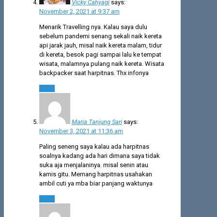
Vicky Cahyagi
says:
November 2, 2021 at 9:37 am
Menarik Travelling nya. Kalau saya dulu
sebelum pandemi senang sekali naik kereta
api jarak jauh, misal naik kereta malam, tidur
di kereta, besok pagi sampai lalu ke tempat
wisata, malamnya pulang naik kereta. Wisata
backpacker saat harpitnas. Thx infonya
Reply
Maria Tanjung Sari
says:
November 3, 2021 at 11:36 am
Paling seneng saya kalau ada harpitnas
soalnya kadang ada hari dimana saya tidak
suka aja menjalaninya. misal senin atau
kamis gitu. Memang harpitnas usahakan
ambil cuti ya mba biar panjang waktunya
Reply