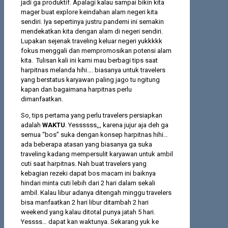
jadi ga produktif. Apalagi kalau sampai bikin kita
mager buat explore keindahan alam negeri kita
sendiri. Iya sepertinya justru pandemi ini semakin
mendekatkan kita dengan alam di negeri sendiri.
Lupakan sejenak traveling keluar negeri yukkkkk
fokus menggali dan mempromosikan potensi alam
kita. Tulisan kali ini kami mau berbagi tips saat
harpitnas melanda hihi…. biasanya untuk travelers
yang berstatus karyawan paling jago tu ngitung
kapan dan bagaimana harpitnas perlu
dimanfaatkan.
So, tips pertama yang perlu travelers persiapkan
adalah
WAKTU
. Yessssss,,, karena jujur aja deh ga
semua “bos” suka dengan konsep harpitnas hihi…
ada beberapa atasan yang biasanya ga suka
traveling kadang mempersulit karyawan untuk ambil
cuti saat harpitnas. Nah buat travelers yang
kebagian rezeki dapat bos macam ini baiknya
hindari minta cuti lebih dari 2 hari dalam sekali
ambil. Kalau libur adanya ditengah minggu travelers
bisa manfaatkan 2 hari libur ditambah 2 hari
weekend yang kalau ditotal punya jatah 5 hari.
Yessss… dapat kan waktunya. Sekarang yuk ke