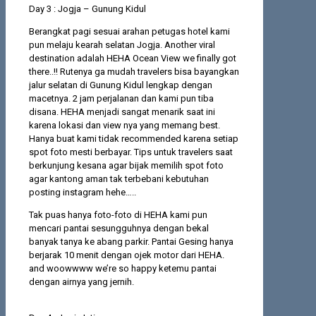
Day 3 : Jogja – Gunung Kidul
Berangkat pagi sesuai arahan petugas hotel kami
pun melaju kearah selatan Jogja. Another viral
destination adalah HEHA Ocean View we finally got
there..!! Rutenya ga mudah travelers bisa bayangkan
jalur selatan di Gunung Kidul lengkap dengan
macetnya. 2 jam perjalanan dan kami pun tiba
disana. HEHA menjadi sangat menarik saat ini
karena lokasi dan view nya yang memang best.
Hanya buat kami tidak recommended karena setiap
spot foto mesti berbayar. Tips untuk travelers saat
berkunjung kesana agar bijak memilih spot foto
agar kantong aman tak terbebani kebutuhan
posting instagram hehe…..
Tak puas hanya foto-foto di HEHA kami pun
mencari pantai sesungguhnya dengan bekal
banyak tanya ke abang parkir. Pantai Gesing hanya
berjarak 10 menit dengan ojek motor dari HEHA.
and woowwww we’re so happy ketemu pantai
dengan airnya yang jernih.