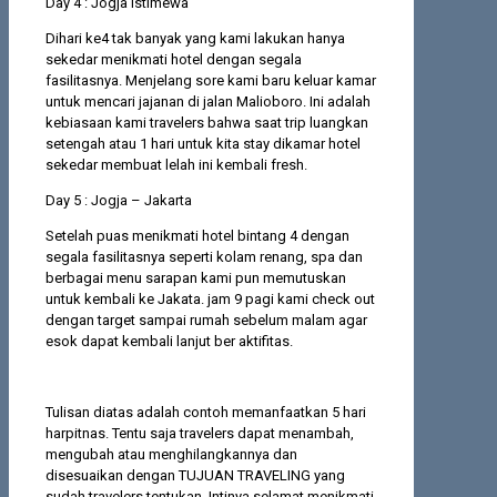
Day 4 : Jogja Istimewa
Dihari ke4 tak banyak yang kami lakukan hanya
sekedar menikmati hotel dengan segala
fasilitasnya. Menjelang sore kami baru keluar kamar
untuk mencari jajanan di jalan Malioboro. Ini adalah
kebiasaan kami travelers bahwa saat trip luangkan
setengah atau 1 hari untuk kita stay dikamar hotel
sekedar membuat lelah ini kembali fresh.
Day 5 : Jogja – Jakarta
Setelah puas menikmati hotel bintang 4 dengan
segala fasilitasnya seperti kolam renang, spa dan
berbagai menu sarapan kami pun memutuskan
untuk kembali ke Jakata. jam 9 pagi kami check out
dengan target sampai rumah sebelum malam agar
esok dapat kembali lanjut ber aktifitas.
Tulisan diatas adalah contoh memanfaatkan 5 hari
harpitnas. Tentu saja travelers dapat menambah,
mengubah atau menghilangkannya dan
disesuaikan dengan TUJUAN TRAVELING yang
sudah travelers tentukan. Intinya selamat menikmati