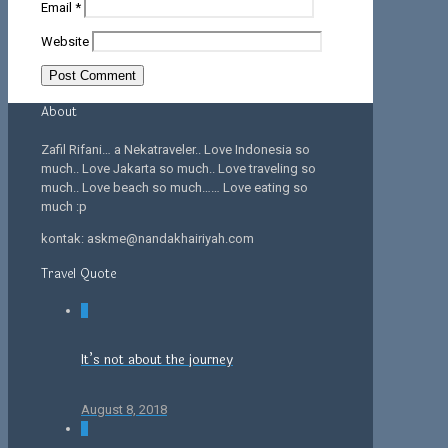
Email
*
Website
About
Zafil Rifani… a Nekatraveler.. Love Indonesia so
much.. Love Jakarta so much.. Love traveling so
much.. Love beach so much…… Love eating so
much :p
kontak: askme@nandakhairiyah.com
Travel Quote
0
It’s not about the journey
August 8, 2018
0