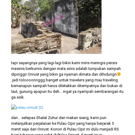
tapi sayangnya yang lagi-lagi bikin kami miris meringis persis
masinis berkumis dengan mata sinis adalah tumpukan sampah
dipinggir Onrust yang bikin ga nyaman dimata dan dihidungn
jadi toloooonnggg banget untuk travelers yang mau traveling
kemanapun sampah harus diletakkan ditempatnya dan bukan di
laut, gunung apapun itu deh… ingat ya nyampah sembarangan itu
ga asik.
dan… selepas Shalat Zuhur dan makan siang, kami pun
melanjutkan perjalanan ke Pulau Cipir yang hanya berjarak 5
menit saja dari Onrust. Konon di Pulau Cipir ini dulu menjadi RS
bagi tahanan yang sakit di Pulau Onrust. Seperti ini ni