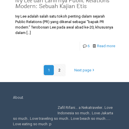
Ivy Lee dan Lahirnya Public Relations
Modern: Sebuah Kajian Etis
Ivy Lee adalah salah satu tokoh penting dalam sejarah
Public Relations (PR) yang dikenal sebagai “bapak PR
modern.” Terobosan Lee pada awal abad ke-20, khususnya
dalam
[…]
6
Read more
1
2
Next page
About
Zafil Rifani… a Nekatraveler.. Love
Indonesia so much.. Love Jakarta
so much.. Love traveling so much.. Love beach so much……
Love eating so much :p