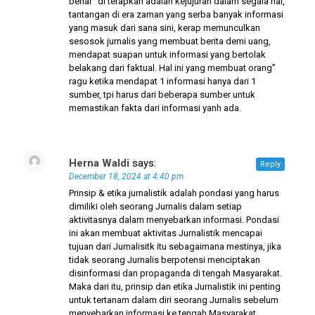
benar” di terapkan adalah kejujuran dalam segala hal,
tantangan di era zaman yang serba banyak informasi
yang masuk dari sana sini, kerap memunculkan
sesosok jurnalis yang membuat berita demi uang,
mendapat suapan untuk informasi yang bertolak
belakang dari faktual. Hal ini yang membuat orang”
ragu ketika mendapat 1 informasi hanya dari 1
sumber, tpi harus dari beberapa sumber untuk
memastikan fakta dari informasi yanh ada.
Herna Waldi
says:
Reply
December 18, 2024 at 4:40 pm
Prinsip & etika jurnalistik adalah pondasi yang harus
dimiliki oleh seorang Jurnalis dalam setiap
aktivitasnya dalam menyebarkan informasi. Pondasi
ini akan membuat aktivitas Jurnalistik mencapai
tujuan dari Jurnalisitk itu sebagaimana mestinya, jika
tidak seorang Jurnalis berpotensi menciptakan
disinformasi dan propaganda di tengah Masyarakat.
Maka dari itu, prinsip dan etika Jurnalistik ini penting
untuk tertanam dalam diri seorang Jurnalis sebelum
menyebarkan informasi ke tengah Masyarakat.