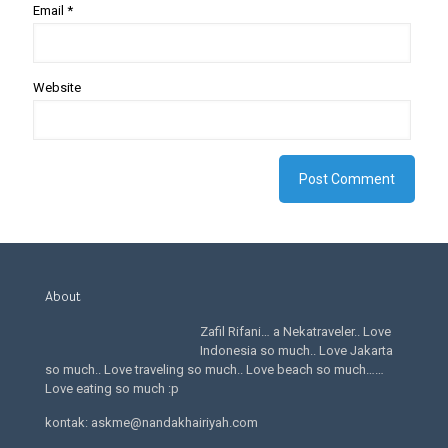
Email
*
Website
About
Zafil Rifani… a Nekatraveler.. Love
Indonesia so much.. Love Jakarta
so much.. Love traveling so much.. Love beach so much……
Love eating so much :p
kontak: askme@nandakhairiyah.com