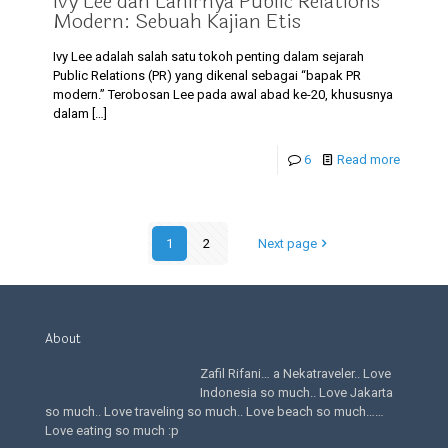
Ivy Lee dan Lahirnya Public Relations
Modern: Sebuah Kajian Etis
Ivy Lee adalah salah satu tokoh penting dalam sejarah
Public Relations (PR) yang dikenal sebagai “bapak PR
modern.” Terobosan Lee pada awal abad ke-20, khususnya
dalam
[…]
6
Read more
1
2
Next page
About
Zafil Rifani… a Nekatraveler.. Love
Indonesia so much.. Love Jakarta
so much.. Love traveling so much.. Love beach so much……
Love eating so much :p