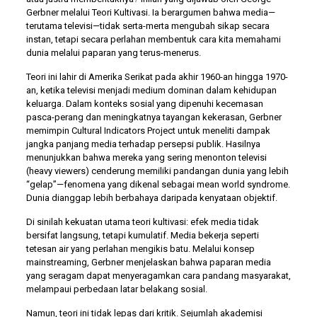
Gerbner melalui Teori Kultivasi. Ia berargumen bahwa media—
terutama televisi—tidak serta-merta mengubah sikap secara
instan, tetapi secara perlahan membentuk cara kita memahami
dunia melalui paparan yang terus-menerus.
Teori ini lahir di Amerika Serikat pada akhir 1960-an hingga 1970-
an, ketika televisi menjadi medium dominan dalam kehidupan
keluarga. Dalam konteks sosial yang dipenuhi kecemasan
pasca-perang dan meningkatnya tayangan kekerasan, Gerbner
memimpin Cultural Indicators Project untuk meneliti dampak
jangka panjang media terhadap persepsi publik. Hasilnya
menunjukkan bahwa mereka yang sering menonton televisi
(heavy viewers) cenderung memiliki pandangan dunia yang lebih
“gelap”—fenomena yang dikenal sebagai mean world syndrome.
Dunia dianggap lebih berbahaya daripada kenyataan objektif.
Di sinilah kekuatan utama teori kultivasi: efek media tidak
bersifat langsung, tetapi kumulatif. Media bekerja seperti
tetesan air yang perlahan mengikis batu. Melalui konsep
mainstreaming, Gerbner menjelaskan bahwa paparan media
yang seragam dapat menyeragamkan cara pandang masyarakat,
melampaui perbedaan latar belakang sosial.
Namun, teori ini tidak lepas dari kritik. Sejumlah akademisi